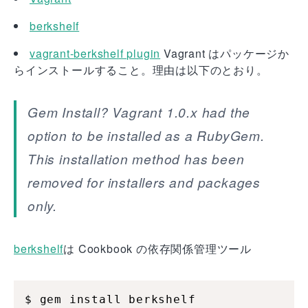
berkshelf
vagrant-berkshelf plugin
Vagrant はパッケージか
らインストールすること。理由は以下のとおり。
Gem Install? Vagrant 1.0.x had the
option to be installed as a RubyGem.
This installation method has been
removed for installers and packages
only.
berkshelf
は Cookbook の依存関係管理ツール
$ gem install berkshelf